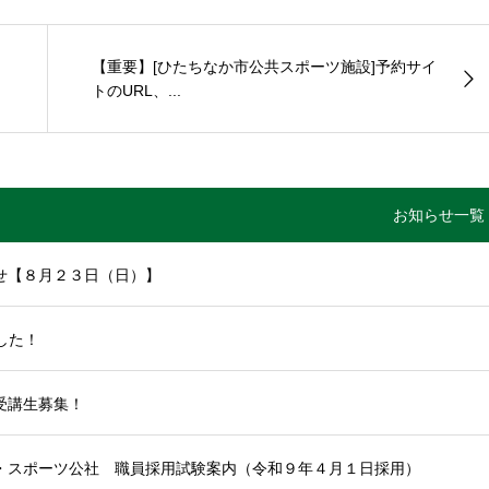
【重要】[ひたちなか市公共スポーツ施設]予約サイ
トのURL、...
お知らせ一覧
せ【８月２３日（日）】
した！
受講生募集！
・スポーツ公社 職員採用試験案内（令和９年４月１日採用）