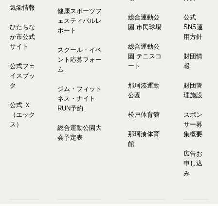
気象情報
健康スポーツフ
総合運動公
公式
ェスティバルレ
ひたちな
園 市民球場
SNS運
ポート
か市公式
用方針
サイト
総合運動公
スクール・イベ
園 テニスコ
財団情
ント応募フォー
公式フェ
ート
報
ム
イスブッ
ク
那珂湊運動
財団管
ジム・フィット
公園
理施設
ネス・ナイト
公式 Ｘ
RUN予約
（エック
松戸体育館
スポン
ス）
サー募
総合運動公園大
那珂湊体育
集概要
会予定表
館
広告お
申し込
み