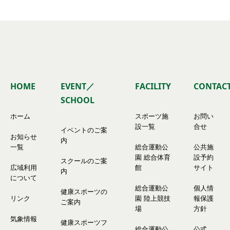
HOME
EVENT／
FACILITY
CONTAC
SCHOOL
ホーム
スポーツ施
お問い
設一覧
合せ
イベントのご案
お知らせ
内
一覧
総合運動公
公共施
園 総合体育
設予約
スクールのご案
広域利用
館
サイト
内
について
総合運動公
個人情
健康スポーツの
リンク
園 陸上競技
報保護
ご案内
場
方針
気象情報
健康スポーツフ
総合運動公
公式