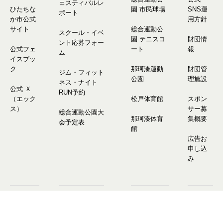
ェスティバルレ
ひたちな
園 市民球場
SNS運
ポート
か市公式
用方針
サイト
総合運動公
スクール・イベ
園 テニスコ
財団情
ント応募フォー
公式フェ
ート
報
ム
イスブッ
ク
那珂湊運動
財団管
ジム・フィット
公園
理施設
ネス・ナイト
公式 Ｘ
RUN予約
（エック
松戸体育館
スポン
ス）
サー募
総合運動公園大
那珂湊体育
集概要
会予定表
館
広告お
申し込
み
Copyright © Hitachinaka City Public Sports Facility.
All Rights Reserved.