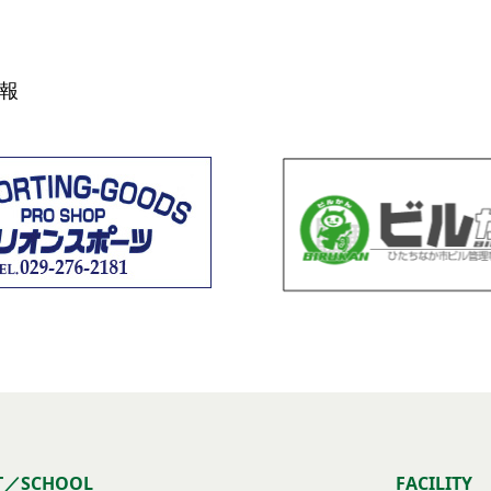
報
T／SCHOOL
FACILITY