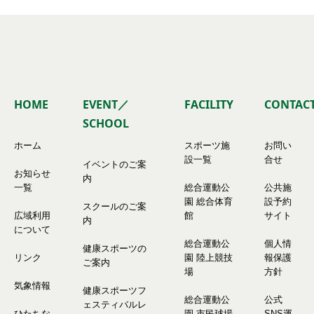
HOME
EVENT／
FACILITY
CONTAC
SCHOOL
ホーム
スポーツ施
お問い
設一覧
合せ
イベントのご案
お知らせ
内
一覧
総合運動公
公共施
園 総合体育
設予約
スクールのご案
広域利用
館
サイト
内
について
総合運動公
個人情
健康スポーツの
リンク
園 陸上競技
報保護
ご案内
場
方針
気象情報
健康スポーツフ
総合運動公
公式
ェスティバルレ
ひたちな
園 市民球場
SNS運