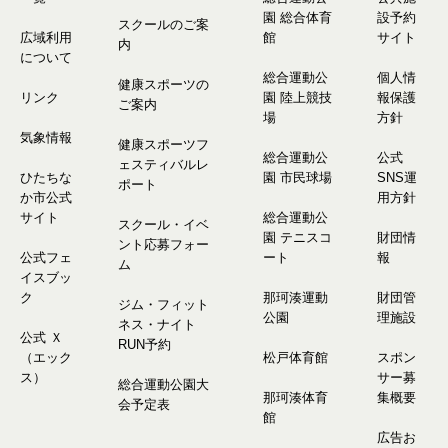
園 総合体育
設予約
スクールのご案
広域利用
館
サイト
内
について
総合運動公
個人情
健康スポーツの
リンク
園 陸上競技
報保護
ご案内
場
方針
気象情報
健康スポーツフ
総合運動公
公式
ェスティバルレ
ひたちな
園 市民球場
SNS運
ポート
か市公式
用方針
サイト
総合運動公
スクール・イベ
園 テニスコ
財団情
ント応募フォー
公式フェ
ート
報
ム
イスブッ
ク
那珂湊運動
財団管
ジム・フィット
公園
理施設
ネス・ナイト
公式 Ｘ
RUN予約
（エック
松戸体育館
スポン
ス）
サー募
総合運動公園大
那珂湊体育
集概要
会予定表
館
広告お