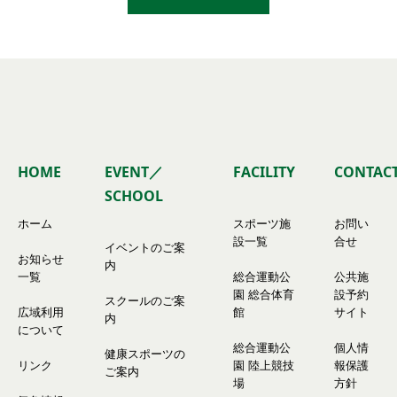
HOME
EVENT／
FACILITY
CONTAC
SCHOOL
ホーム
スポーツ施
お問い
設一覧
合せ
イベントのご案
お知らせ
内
一覧
総合運動公
公共施
園 総合体育
設予約
スクールのご案
広域利用
館
サイト
内
について
総合運動公
個人情
健康スポーツの
リンク
園 陸上競技
報保護
ご案内
場
方針