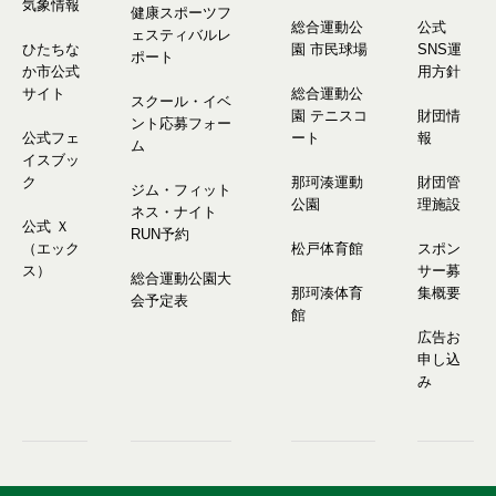
気象情報
健康スポーツフ
総合運動公
公式
ェスティバルレ
ひたちな
園 市民球場
SNS運
ポート
か市公式
用方針
サイト
総合運動公
スクール・イベ
園 テニスコ
財団情
ント応募フォー
公式フェ
ート
報
ム
イスブッ
ク
那珂湊運動
財団管
ジム・フィット
公園
理施設
ネス・ナイト
公式 Ｘ
RUN予約
（エック
松戸体育館
スポン
ス）
サー募
総合運動公園大
那珂湊体育
集概要
会予定表
館
広告お
申し込
み