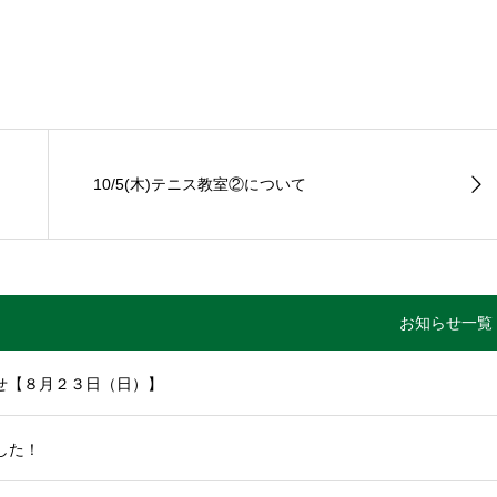
10/5(木)テニス教室②について
お知らせ一覧
せ【８月２３日（日）】
した！