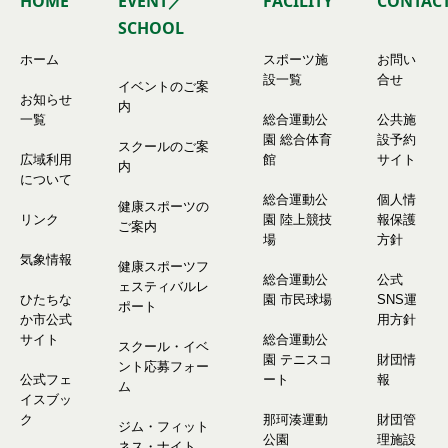
HOME
EVENT／
FACILITY
CONTAC
SCHOOL
ホーム
スポーツ施
お問い
設一覧
合せ
イベントのご案
お知らせ
内
一覧
総合運動公
公共施
園 総合体育
設予約
スクールのご案
広域利用
館
サイト
内
について
総合運動公
個人情
健康スポーツの
リンク
園 陸上競技
報保護
ご案内
場
方針
気象情報
健康スポーツフ
総合運動公
公式
ェスティバルレ
ひたちな
園 市民球場
SNS運
ポート
か市公式
用方針
サイト
総合運動公
スクール・イベ
園 テニスコ
財団情
ント応募フォー
公式フェ
ート
報
ム
イスブッ
ク
那珂湊運動
財団管
ジム・フィット
公園
理施設
ネス・ナイト