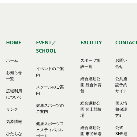
HOME
EVENT／
FACILITY
CONTAC
SCHOOL
ホーム
スポーツ施
お問い
設一覧
合せ
イベントのご案
お知らせ
内
一覧
総合運動公
公共施
園 総合体育
設予約
スクールのご案
広域利用
館
サイト
内
について
総合運動公
個人情
健康スポーツの
リンク
園 陸上競技
報保護
ご案内
場
方針
気象情報
健康スポーツフ
総合運動公
公式
ェスティバルレ
ひたちな
園 市民球場
SNS運
ポート