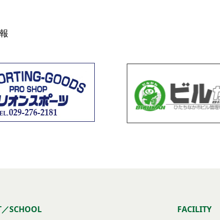
報
T／SCHOOL
FACILITY