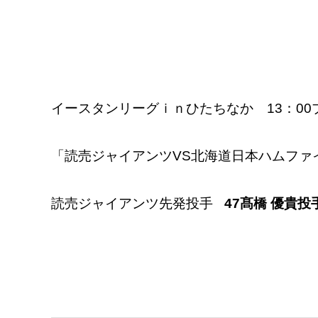
イースタンリーグｉｎひたちなか 13：00
「読売ジャイアンツVS北海道日本ハムファ
読売ジャイアンツ
先発投手
47
髙橋
優貴
投