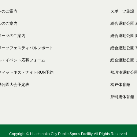
トのご案内
スポーツ施設
ルのご案内
総合運動公園 
ポーツのご案内
総合運動公園 
ポーツフェスティバルレポート
総合運動公園 
ル・イベント応募フォーム
総合運動公園 
フィットネス・ナイトRUN予約
那珂湊運動公
動公園大会予定表
松戸体育館
那珂湊体育館
Copyright © Hitachinaka City Public Sports Facility.
All Rights Reserved.