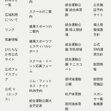
内
一覧
総合運動公
公共施
園 総合体育
設予約
スクールのご案
広域利用
館
サイト
内
について
総合運動公
個人情
健康スポーツの
リンク
園 陸上競技
報保護
ご案内
場
方針
気象情報
健康スポーツフ
総合運動公
公式
ェスティバルレ
ひたちな
園 市民球場
SNS運
ポート
か市公式
用方針
サイト
総合運動公
スクール・イベ
園 テニスコ
財団情
ント応募フォー
公式フェ
ート
報
ム
イスブッ
ク
那珂湊運動
財団管
ジム・フィット
公園
理施設
ネス・ナイト
公式 Ｘ
RUN予約
（エック
松戸体育館
スポン
ス）
サー募
総合運動公園大
那珂湊体育
集概要
会予定表
館