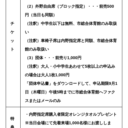
（2）外野自由席（ブロック指定）・・・前売500
円（当日も同額）
チ
（注釈）中学生以下は無料、市総合体育館のみ取扱
ケ
い
ッ
（注釈）車椅子席は内野指定席と同額、市総合体育
ト
館のみ取扱い
（3）団体・・・前売り1,000円
（注釈）大人・小中学生あわせて5枚以上の申込み
の場合は大人1枚1,000円
「団体申込書」をダウンロードして、申込期限9月1
日（木曜日）午後5時までに市総合体育館へファク
スまたはメールのみ
・内野指定席購入者限定オレンジタオルプレゼント
特
※当日会場にて先着来場1,000名様にお渡ししま
典