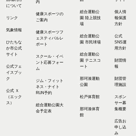
内
について
総合運動公
個人情
健康スポーツの
リンク
園 陸上競技
報保護
ご案内
場
方針
気象情報
健康スポーツフ
総合運動公
公式
ェスティバルレ
ひたちな
園 市民球場
SNS運
ポート
か市公式
用方針
サイト
総合運動公
スクール・イベ
園 テニスコ
財団情
ント応募フォー
公式フェ
ート
報
ム
イスブッ
ク
那珂湊運動
財団管
ジム・フィット
公園
理施設
ネス・ナイト
公式 Ｘ
RUN予約
（エック
松戸体育館
スポン
ス）
サー募
総合運動公園大
那珂湊体育
集概要
会予定表
館
広告お
申し込
み